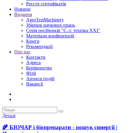
Реєстр сертифікатів
Новини
Видання
AgroTestMachinery
Збірник наукових праць
Серія посібників "С.-г. техніка XXI"
Матеріали конференцій
Книги
Рекомендації
Про нас
Контакти
Адреса
Керівництво
Філії
Анонси подій
Вакансії
Деталі
🌾 БІОЧАР і біопрепарати - пошук синергії |