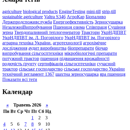
agriculture
biological products
EngineTesting
mini-till
strip-till
sustainable agriculture
Valtra S346
АгроКар
Біопаливо
Держпродспоживслужба
Енергоефективність
Зерносушарка
НезалежніВипробування
Пшениця озима
Співпраця
Сушіння
зерна
Твердопаливний теплогенератор
Трактори
УкрНДІПВТ
УкрНДІПВТ ім. Л. Погорілого
УкрНДІПВТ ім. Погорілого
аграрна техніка України.
агротехнології
агрохімічне
дослідження
аудит виробництва
біопрепарати
біочар
випробування сільгосптехніки
мікробіологічні препарати
потужний трактор
пшениця
підвищення врожайності
родючість ґрунту
сертифікація сільгосптехніки
сучасний
трактор
сільське господарство
сільське господарство України
технічний регламент 1367
шахтна зерносушарка
яра пшениця
Показати всі теґи
Календар
«
Травень 2026
»
Пн
Вт
Ср
Чт
Пт
Сб
Нд
1
2
3
4
5
6
7
8
9
10