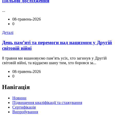
Польові дослідження
...
08-травень-2026
0
Деталі
День пам’яті та перемоги над нацизмом у Другій
світовій війні
8 травня ми вшановуємо пам’ять усіх, хто загинув у Другій
світовій війні, та віддаємо шану тим, хто боровся за...
08-травень-2026
0
Навігація
Новини
Підвищення кваліфікації та стажування
Сертифікація
Випробування