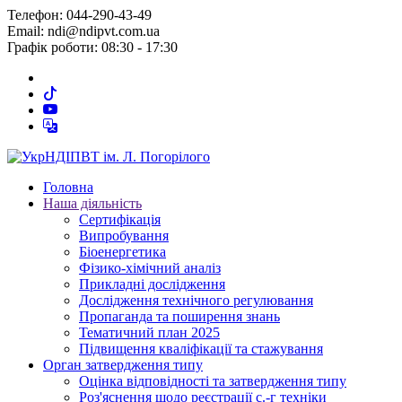
Телефон: 044-290-43-49
Email: ndi@ndipvt.com.ua
Графік роботи: 08:30 - 17:30
Головна
Наша діяльність
Сертифікація
Випробування
Біоенергетика
Фізико-хімічний аналіз
Прикладні дослідження
Дослідження технічного регулювання
Пропаганда та поширення знань
Тематичний план 2025
Підвищення кваліфікації та стажування
Орган затвердження типу
Оцінка відповідності та затвердження типу
Роз'яснення щодо реєстрації с.-г техніки