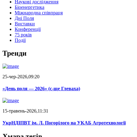
Наукові дослідження
Біоенергетика
Міжнародна співпраця
Дні Поля
Виставки
Конференції
75 років
Події
Тренди
25-чер-2026,09:20
«День поля — 2026» (c-ще Глеваха)
15-травень-2026,11:31
УкрНДІПВТ ім. Л. Погорілого на УКАБ Агротехнології
Хмара тегів