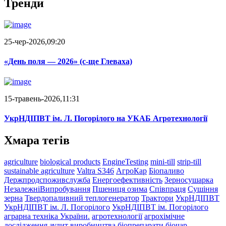
Тренди
25-чер-2026,09:20
«День поля — 2026» (c-ще Глеваха)
15-травень-2026,11:31
УкрНДІПВТ ім. Л. Погорілого на УКАБ Агротехнології
Хмара тегів
agriculture
biological products
EngineTesting
mini-till
strip-till
sustainable agriculture
Valtra S346
АгроКар
Біопаливо
Держпродспоживслужба
Енергоефективність
Зерносушарка
НезалежніВипробування
Пшениця озима
Співпраця
Сушіння
зерна
Твердопаливний теплогенератор
Трактори
УкрНДІПВТ
УкрНДІПВТ ім. Л. Погорілого
УкрНДІПВТ ім. Погорілого
аграрна техніка України.
агротехнології
агрохімічне
дослідження
аудит виробництва
біопрепарати
біочар