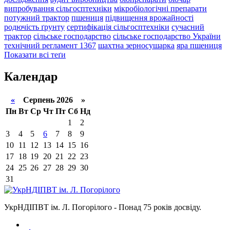
випробування сільгосптехніки
мікробіологічні препарати
потужний трактор
пшениця
підвищення врожайності
родючість ґрунту
сертифікація сільгосптехніки
сучасний
трактор
сільське господарство
сільське господарство України
технічний регламент 1367
шахтна зерносушарка
яра пшениця
Показати всі теґи
Календар
«
Серпень 2026 »
Пн
Вт
Ср
Чт
Пт
Сб
Нд
1
2
3
4
5
6
7
8
9
10
11
12
13
14
15
16
17
18
19
20
21
22
23
24
25
26
27
28
29
30
31
УкрНДІПВТ ім. Л. Погорілого - Понад 75 років досвіду.