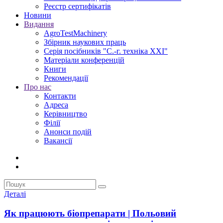
Реєстр сертифікатів
Новини
Видання
AgroTestMachinery
Збірник наукових праць
Серія посібників "С.-г. техніка XXI"
Матеріали конференцій
Книги
Рекомендації
Про нас
Контакти
Адреса
Керівництво
Філії
Анонси подій
Вакансії
Деталі
Як працюють біопрепарати | Польовий