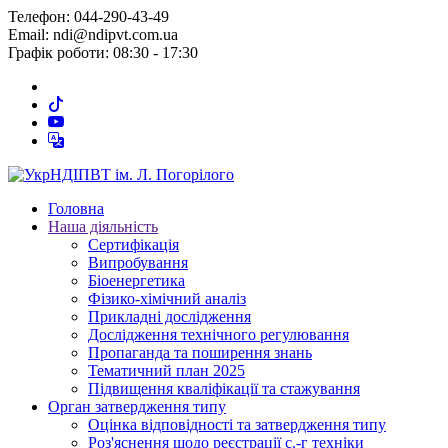
Телефон: 044-290-43-49
Email: ndi@ndipvt.com.ua
Графік роботи: 08:30 - 17:30
Головна
Наша діяльність
Сертифікація
Випробування
Біоенергетика
Фізико-хімічний аналіз
Прикладні дослідження
Дослідження технічного регулювання
Пропаганда та поширення знань
Тематичний план 2025
Підвищення кваліфікації та стажування
Орган затвердження типу
Оцінка відповідності та затвердження типу
Роз'яснення щодо реєстрації с.-г техніки