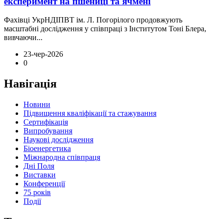
експеримент на пшениці та ячмені
Фахівці УкрНДІПВТ ім. Л. Погорілого продовжують
масштабні дослідження у співпраці з Інститутом Тоні Блера,
вивчаючи...
23-чер-2026
0
Навігація
Новини
Підвищення кваліфікації та стажування
Сертифікація
Випробування
Наукові дослідження
Біоенергетика
Міжнародна співпраця
Дні Поля
Виставки
Конференції
75 років
Події