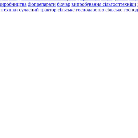
 виробництва
біопрепарати
біочар
випробування сільгосптехніки
сптехніки
сучасний трактор
сільське господарство
сільське госпо