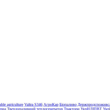
able agriculture
Valtra S346
АгроКар
Біопаливо
Держпродспоживс
ерна
Твердопаливний теплогенератор
Трактори
УкрНДІПВТ
Укр