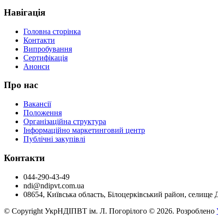
Навігація
Головна сторінка
Контакти
Випробування
Сертифікація
Анонси
Про нас
Вакансії
Положення
Організаційна структура
Інформаційно маркетинговий центр
Публічні закупівлі
Контакти
044-290-43-49
ndi@ndipvt.com.ua
08654, Київська область, Білоцерківський район, селище 
© Copyright УкрНДІПВТ ім. Л. Погорілого © 2026. Розроблено