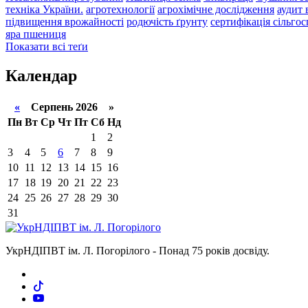
техніка України.
агротехнології
агрохімічне дослідження
аудит
підвищення врожайності
родючість ґрунту
сертифікація сільго
яра пшениця
Показати всі теґи
Календар
«
Серпень 2026 »
Пн
Вт
Ср
Чт
Пт
Сб
Нд
1
2
3
4
5
6
7
8
9
10
11
12
13
14
15
16
17
18
19
20
21
22
23
24
25
26
27
28
29
30
31
УкрНДІПВТ ім. Л. Погорілого - Понад 75 років досвіду.