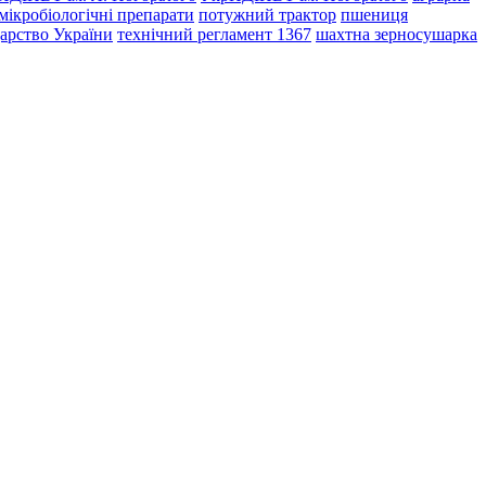
мікробіологічні препарати
потужний трактор
пшениця
дарство України
технічний регламент 1367
шахтна зерносушарка