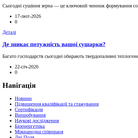
Сьогодні сушіння зерна — це ключовий чинник формування собіва
17-лют-2026
0
Деталі
Де зникає потужність вашої сушарки?
Багато господарств сьогодні обирають твердопаливні теплогенер
22-січ-2026
0
Навігація
Новини
Підвищення кваліфікації та стажування
Сертифікація
Випробування
Наукові дослідження
Біоенергетика
Міжнародна співпраця
Дні Поля