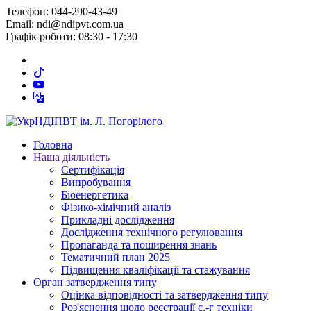
Телефон: 044-290-43-49
Email: ndi@ndipvt.com.ua
Графік роботи: 08:30 - 17:30
Головна
Наша діяльність
Сертифікація
Випробування
Біоенергетика
Фізико-хімічний аналіз
Прикладні дослідження
Дослідження технічного регулювання
Пропаганда та поширення знань
Тематичний план 2025
Підвищення кваліфікації та стажування
Орган затвердження типу
Оцінка відповідності та затвердження типу
Роз'яснення щодо реєстрації с.-г техніки