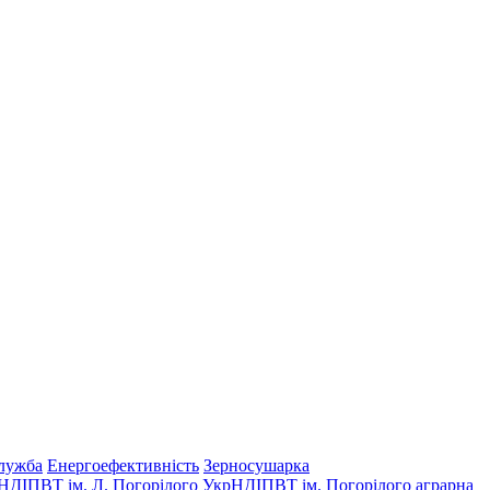
лужба
Енергоефективність
Зерносушарка
НДІПВТ ім. Л. Погорілого
УкрНДІПВТ ім. Погорілого
аграрна