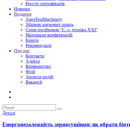
Реєстр сертифікатів
Новини
Видання
AgroTestMachinery
Збірник наукових праць
Серія посібників "С.-г. техніка XXI"
Матеріали конференцій
Книги
Рекомендації
Про нас
Контакти
Адреса
Керівництво
Філії
Анонси подій
Вакансії
Деталі
Енергонезалежність зерносушіння: як обрати біо