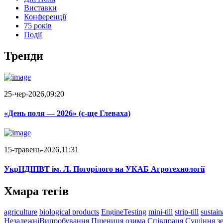
Виставки
Конференції
75 років
Події
Тренди
25-чер-2026,09:20
«День поля — 2026» (c-ще Глеваха)
15-травень-2026,11:31
УкрНДІПВТ ім. Л. Погорілого на УКАБ Агротехнології
Хмара тегів
agriculture
biological products
EngineTesting
mini-till
strip-till
sustain
НезалежніВипробування
Пшениця озима
Співпраця
Сушіння з