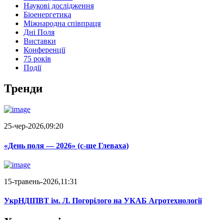
Наукові дослідження
Біоенергетика
Міжнародна співпраця
Дні Поля
Виставки
Конференції
75 років
Події
Тренди
25-чер-2026,09:20
«День поля — 2026» (c-ще Глеваха)
15-травень-2026,11:31
УкрНДІПВТ ім. Л. Погорілого на УКАБ Агротехнології