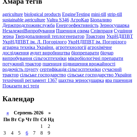
Хмара тегів
agriculture
biological products
EngineTesting
mini-till
strip-till
sustainable agriculture
Valtra S346
АгроКар
Біопаливо
Держпродспоживслужба
Енергоефективність
Зерносушарка
НезалежніВипробування
Пшениця озима
Співпраця
Сушіння
зерна
Твердопаливний теплогенератор
Трактори
УкрНДІПВТ
УкрНДІПВТ ім. Л. Погорілого
УкрНДІПВТ ім. Погорілого
аграрна техніка України.
агротехнології
агрохімічне
дослідження
аудит виробництва
біопрепарати
біочар
випробування сільгосптехніки
мікробіологічні препарати
потужний трактор
пшениця
підвищення врожайності
родючість ґрунту
сертифікація сільгосптехніки
сучасний
трактор
сільське господарство
сільське господарство України
технічний регламент 1367
шахтна зерносушарка
яра пшениця
Показати всі теґи
Календар
«
Серпень 2026 »
Пн
Вт
Ср
Чт
Пт
Сб
Нд
1
2
3
4
5
6
7
8
9