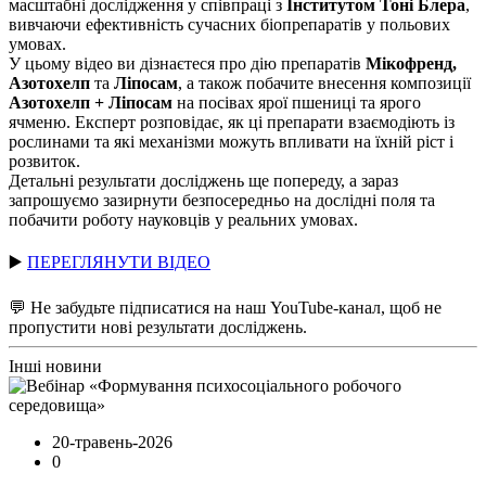
масштабні дослідження у співпраці з
Інститутом Тоні Блера
,
вивчаючи ефективність сучасних біопрепаратів у польових
умовах.
У цьому відео ви дізнаєтеся про дію препаратів
Мікофренд,
Азотохелп
та
Ліпосам
, а також побачите внесення композиції
Азотохелп + Ліпосам
на посівах ярої пшениці та ярого
ячменю. Експерт розповідає, як ці препарати взаємодіють із
рослинами та які механізми можуть впливати на їхній ріст і
розвиток.
Детальні результати досліджень ще попереду, а зараз
запрошуємо зазирнути безпосередньо на дослідні поля та
побачити роботу науковців у реальних умовах.
▶️
ПЕРЕГЛЯНУТИ ВІДЕО
💬 Не забудьте підписатися на наш YouTube-канал, щоб не
пропустити нові результати досліджень.
Інші новини
20-травень-2026
0