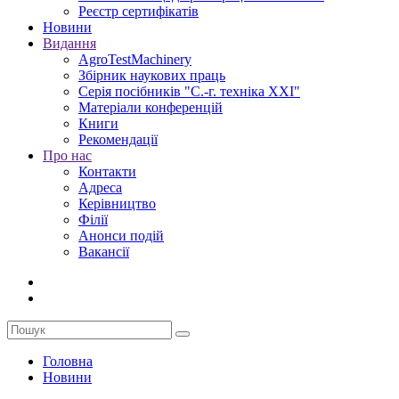
Реєстр сертифікатів
Новини
Видання
AgroTestMachinery
Збірник наукових праць
Серія посібників "С.-г. техніка XXI"
Матеріали конференцій
Книги
Рекомендації
Про нас
Контакти
Адреса
Керівництво
Філії
Анонси подій
Вакансії
Головна
Новини