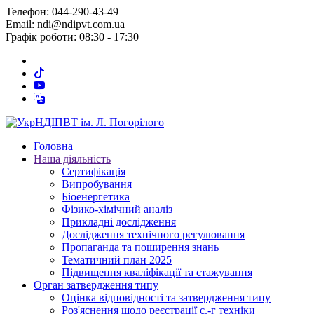
Телефон: 044-290-43-49
Email: ndi@ndipvt.com.ua
Графік роботи: 08:30 - 17:30
Головна
Наша діяльність
Сертифікація
Випробування
Біоенергетика
Фізико-хімічний аналіз
Прикладні дослідження
Дослідження технічного регулювання
Пропаганда та поширення знань
Тематичний план 2025
Підвищення кваліфікації та стажування
Орган затвердження типу
Оцінка відповідності та затвердження типу
Роз'яснення щодо реєстрації с.-г техніки