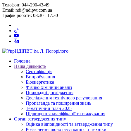
Телефон: 044-290-43-49
Email: ndi@ndipvt.com.ua
Графік роботи: 08:30 - 17:30
Головна
Наша діяльність
Сертифікація
Випробування
Біоенергетика
Фізико-хімічний аналіз
Прикладні дослідження
Дослідження технічного регулювання
Пропаганда та поширення знань
Тематичний план 2025
Підвищення кваліфікації та стажування
Орган затвердження типу
Оцінка відповідності та затвердження типу
Роз'яснення щодо реєстрації с.-г техніки