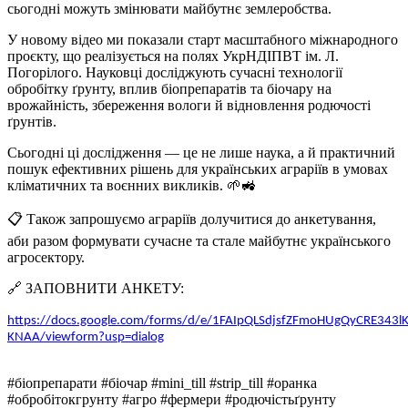
сьогодні можуть змінювати майбутнє землеробства.
У новому відео ми показали старт масштабного міжнародного
проєкту, що реалізується на полях УкрНДІПВТ ім. Л.
Погорілого. Науковці досліджують сучасні технології
обробітку ґрунту, вплив біопрепаратів та біочару на
врожайність, збереження вологи й відновлення родючості
ґрунтів.
Сьогодні ці дослідження — це не лише наука, а й практичний
пошук ефективних рішень для українських аграріїв в умовах
кліматичних та воєнних викликів. 🌱🚜
📋 Також запрошуємо аграріїв долучитися до анкетування,
аби разом формувати сучасне та стале майбутнє українського
агросектору.
🔗 ЗАПОВНИТИ АНКЕТУ:
https://docs.google.com/forms/d/e/1FAIpQLSdjsfZFmoHUgQyCRE343
KNAA/viewform?usp=dialog
#біопрепарати #біочар #mini_till #strip_till #оранка
#обробітокгрунту #агро #фермери #родючістьґрунту