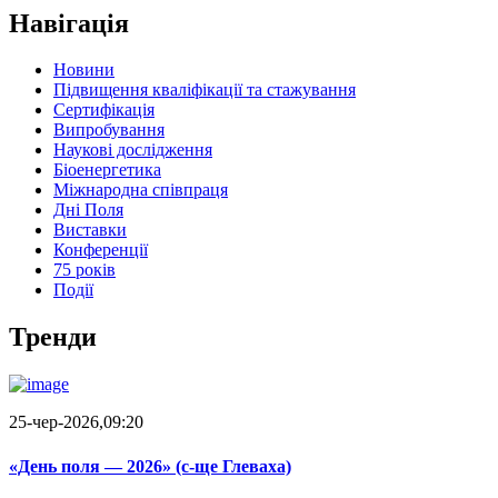
Навігація
Новини
Підвищення кваліфікації та стажування
Сертифікація
Випробування
Наукові дослідження
Біоенергетика
Міжнародна співпраця
Дні Поля
Виставки
Конференції
75 років
Події
Тренди
25-чер-2026,09:20
«День поля — 2026» (c-ще Глеваха)