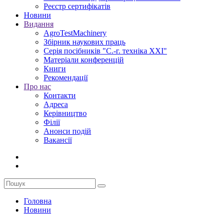
Реєстр сертифікатів
Новини
Видання
AgroTestMachinery
Збірник наукових праць
Серія посібників "С.-г. техніка XXI"
Матеріали конференцій
Книги
Рекомендації
Про нас
Контакти
Адреса
Керівництво
Філії
Анонси подій
Вакансії
Головна
Новини