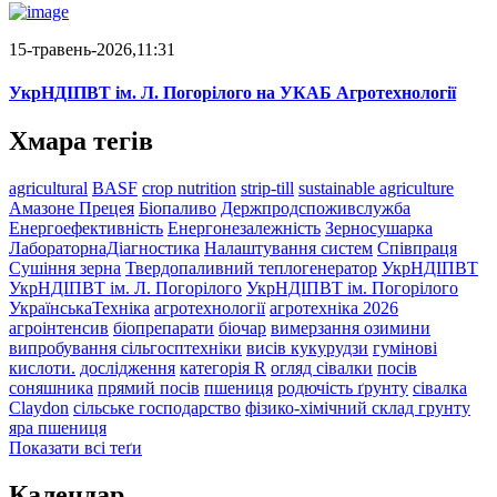
15-травень-2026,11:31
УкрНДІПВТ ім. Л. Погорілого на УКАБ Агротехнології
Хмара тегів
agricultural
BASF
crop nutrition
strip-till
sustainable agriculture
Амазоне Прецея
Біопаливо
Держпродспоживслужба
Енергоефективність
Енергонезалежність
Зерносушарка
ЛабораторнаДіагностика
Налаштування систем
Співпраця
Сушіння зерна
Твердопаливний теплогенератор
УкрНДІПВТ
УкрНДІПВТ ім. Л. Погорілого
УкрНДІПВТ ім. Погорілого
УкраїнськаТехніка
агротехнології
агротехніка 2026
агроінтенсив
біопрепарати
біочар
вимерзання озимини
випробування сільгосптехніки
висів кукурудзи
гумінові
кислоти.
дослідження
категорія R
огляд сівалки
посів
соняшника
прямий посів
пшениця
родючість ґрунту
сівалка
Claydon
сільське господарство
фізико-хімічний склад грунту
яра пшениця
Показати всі теґи
Календар