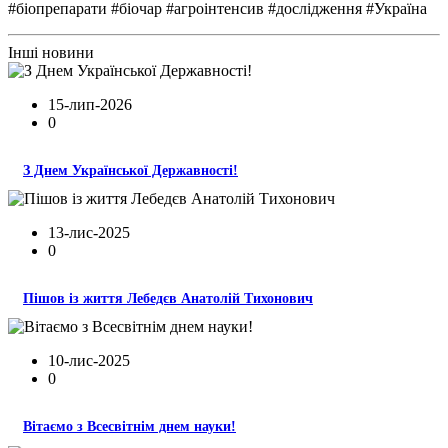
#біопрепарати #біочар #агроінтенсив #дослідження #Україна
Інші новини
15-лип-2026
0
З Днем Української Державності!
13-лис-2025
0
Пішов із життя Лебедєв Анатолій Тихонович
10-лис-2025
0
Вітаємо з Всесвітнім днем науки!