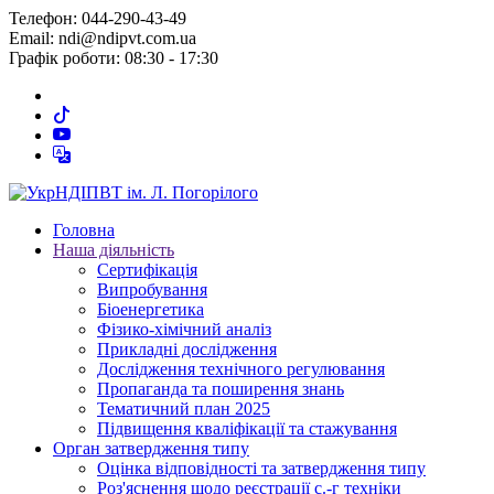
Телефон: 044-290-43-49
Email: ndi@ndipvt.com.ua
Графік роботи: 08:30 - 17:30
Головна
Наша діяльність
Сертифікація
Випробування
Біоенергетика
Фізико-хімічний аналіз
Прикладні дослідження
Дослідження технічного регулювання
Пропаганда та поширення знань
Тематичний план 2025
Підвищення кваліфікації та стажування
Орган затвердження типу
Оцінка відповідності та затвердження типу
Роз'яснення щодо реєстрації с.-г техніки