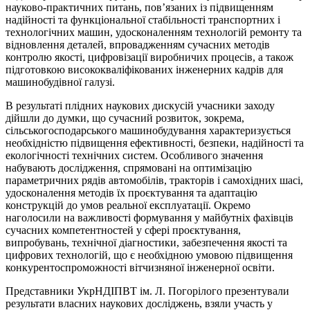
науково-практичних питань, пов’язаних із підвищенням
надійності та функціональної стабільності транспортних і
технологічних машин, удосконаленням технологій ремонту та
відновлення деталей, впровадженням сучасних методів
контролю якості, цифровізації виробничих процесів, а також
підготовкою висококваліфікованих інженерних кадрів для
машинобудівної галузі.
В результаті плідних наукових дискусій учасники заходу
дійшли до думки, що сучасний розвиток, зокрема,
сільськогосподарського машинобудування характеризується
необхідністю підвищення ефективності, безпеки, надійності та
екологічності технічних систем. Особливого значення
набувають дослідження, спрямовані на оптимізацію
параметричних рядів автомобілів, тракторів і самохідних шасі,
удосконалення методів їх проєктування та адаптацію
конструкцій до умов реальної експлуатації. Окремо
наголосили на важливості формування у майбутніх фахівців
сучасних компетентностей у сфері проєктування,
випробувань, технічної діагностики, забезпечення якості та
цифрових технологій, що є необхідною умовою підвищення
конкурентоспроможності вітчизняної інженерної освіти.
Представники УкрНДІПВТ ім. Л. Погорілого презентували
результати власних наукових досліджень, взяли участь у