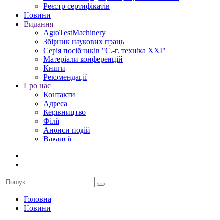
Реєстр сертифікатів
Новини
Видання
AgroTestMachinery
Збірник наукових праць
Серія посібників "С.-г. техніка XXI"
Матеріали конференцій
Книги
Рекомендації
Про нас
Контакти
Адреса
Керівництво
Філії
Анонси подій
Вакансії
Головна
Новини