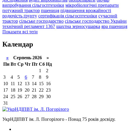
випробування сільгосптехніки
мікробіологічні препарати
потужний трактор
пшениця
підвищення врожайності
родючість ґрунту
сертифікація сільгосптехніки
сучасний
трактор
сільське господарство
сільське господарство України
технічний регламент 1367
шахтна зерносушарка
яра пшениця
Показати всі теґи
Календар
«
Серпень 2026 »
Пн
Вт
Ср
Чт
Пт
Сб
Нд
1
2
3
4
5
6
7
8
9
10
11
12
13
14
15
16
17
18
19
20
21
22
23
24
25
26
27
28
29
30
31
УкрНДІПВТ ім. Л. Погорілого - Понад 75 років досвіду.