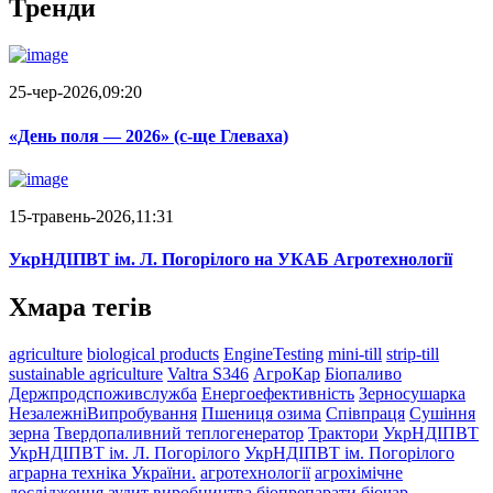
Тренди
25-чер-2026,09:20
«День поля — 2026» (c-ще Глеваха)
15-травень-2026,11:31
УкрНДІПВТ ім. Л. Погорілого на УКАБ Агротехнології
Хмара тегів
agriculture
biological products
EngineTesting
mini-till
strip-till
sustainable agriculture
Valtra S346
АгроКар
Біопаливо
Держпродспоживслужба
Енергоефективність
Зерносушарка
НезалежніВипробування
Пшениця озима
Співпраця
Сушіння
зерна
Твердопаливний теплогенератор
Трактори
УкрНДІПВТ
УкрНДІПВТ ім. Л. Погорілого
УкрНДІПВТ ім. Погорілого
аграрна техніка України.
агротехнології
агрохімічне
дослідження
аудит виробництва
біопрепарати
біочар