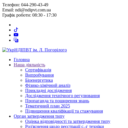
Телефон: 044-290-43-49
Email: ndi@ndipvt.com.ua
Графік роботи: 08:30 - 17:30
Головна
Наша діяльність
Сертифікація
Випробування
Біоенергетика
Фізико-хімічний аналіз
Прикладні дослідження
Дослідження технічного регулювання
Пропаганда та поширення знань
Тематичний план 2025
Підвищення кваліфікації та стажування
Орган затвердження типу
Оцінка відповідності та затвердження типу
Роз'яснення щодо реєстрації с.-г техніки