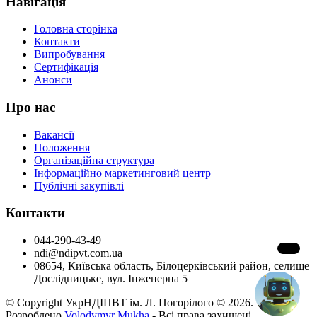
Навігація
Головна сторінка
Контакти
Випробування
Сертифікація
Анонси
Про нас
Вакансії
Положення
Організаційна структура
Інформаційно маркетинговий центр
Публічні закупівлі
Контакти
044-290-43-49
ndi@ndipvt.com.ua
08654, Київська область, Білоцерківський район, селище
Дослідницьке, вул. Інженерна 5
© Copyright УкрНДІПВТ ім. Л. Погорілого © 2026.
Розроблено
Volodymyr Mukha
- Всі права захищені.