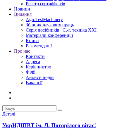
Реєстр сертифікатів
Новини
Видання
AgroTestMachinery
Збірник наукових праць
Серія посібників "С.-г. техніка XXI"
Матеріали конференцій
Книги
Рекомендації
Про нас
Контакти
Адреса
Керівництво
Філії
Анонси подій
Вакансії
Деталі
УкрНДІПВТ ім. Л. Погорілого вітає!