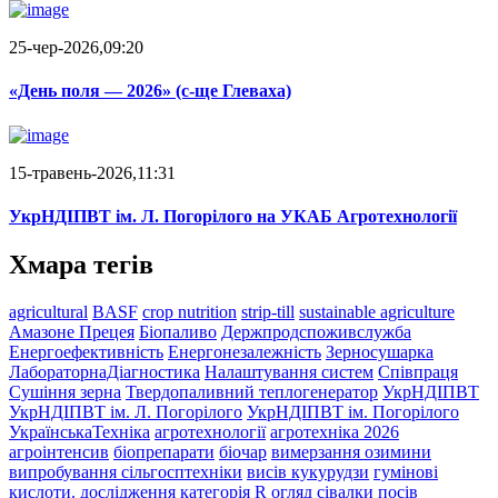
25-чер-2026,09:20
«День поля — 2026» (c-ще Глеваха)
15-травень-2026,11:31
УкрНДІПВТ ім. Л. Погорілого на УКАБ Агротехнології
Хмара тегів
agricultural
BASF
crop nutrition
strip-till
sustainable agriculture
Амазоне Прецея
Біопаливо
Держпродспоживслужба
Енергоефективність
Енергонезалежність
Зерносушарка
ЛабораторнаДіагностика
Налаштування систем
Співпраця
Сушіння зерна
Твердопаливний теплогенератор
УкрНДІПВТ
УкрНДІПВТ ім. Л. Погорілого
УкрНДІПВТ ім. Погорілого
УкраїнськаТехніка
агротехнології
агротехніка 2026
агроінтенсив
біопрепарати
біочар
вимерзання озимини
випробування сільгосптехніки
висів кукурудзи
гумінові
кислоти.
дослідження
категорія R
огляд сівалки
посів