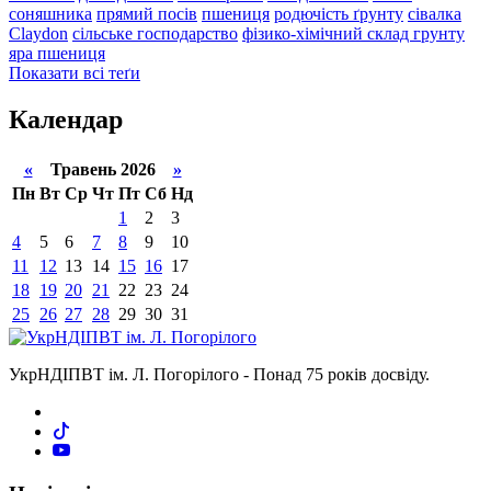
соняшника
прямий посів
пшениця
родючість ґрунту
сівалка
Claydon
сільське господарство
фізико-хімічний склад грунту
яра пшениця
Показати всі теґи
Календар
«
Травень 2026
»
Пн
Вт
Ср
Чт
Пт
Сб
Нд
1
2
3
4
5
6
7
8
9
10
11
12
13
14
15
16
17
18
19
20
21
22
23
24
25
26
27
28
29
30
31
УкрНДІПВТ ім. Л. Погорілого - Понад 75 років досвіду.