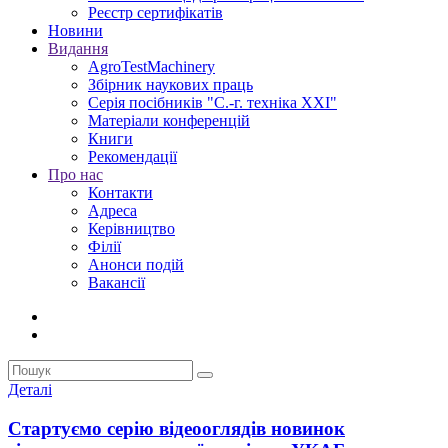
Реєстр сертифікатів
Новини
Видання
AgroTestMachinery
Збірник наукових праць
Серія посібників "С.-г. техніка XXI"
Матеріали конференцій
Книги
Рекомендації
Про нас
Контакти
Адреса
Керівництво
Філії
Анонси подій
Вакансії
Деталі
Стартуємо серію відеооглядів новинок