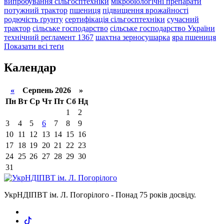
випробування сільгосптехніки
мікробіологічні препарати
потужний трактор
пшениця
підвищення врожайності
родючість ґрунту
сертифікація сільгосптехніки
сучасний
трактор
сільське господарство
сільське господарство України
технічний регламент 1367
шахтна зерносушарка
яра пшениця
Показати всі теґи
Календар
«
Серпень 2026 »
Пн
Вт
Ср
Чт
Пт
Сб
Нд
1
2
3
4
5
6
7
8
9
10
11
12
13
14
15
16
17
18
19
20
21
22
23
24
25
26
27
28
29
30
31
УкрНДІПВТ ім. Л. Погорілого - Понад 75 років досвіду.