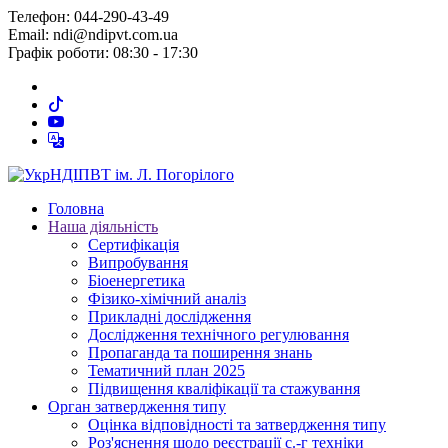
Телефон: 044-290-43-49
Email: ndi@ndipvt.com.ua
Графік роботи: 08:30 - 17:30
Головна
Наша діяльність
Сертифікація
Випробування
Біоенергетика
Фізико-хімічний аналіз
Прикладні дослідження
Дослідження технічного регулювання
Пропаганда та поширення знань
Тематичний план 2025
Підвищення кваліфікації та стажування
Орган затвердження типу
Оцінка відповідності та затвердження типу
Роз'яснення щодо реєстрації с.-г техніки