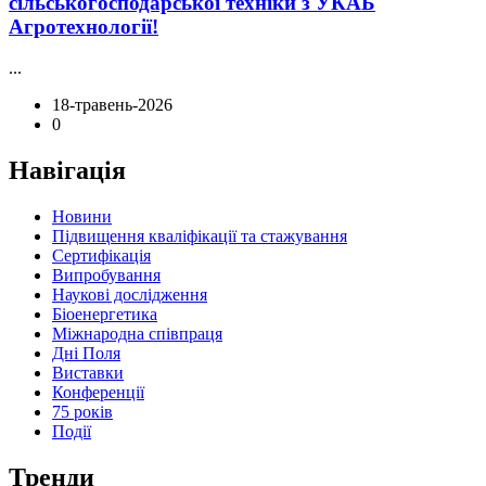
сільськогосподарської техніки з УКАБ
Агротехнології!
...
18-травень-2026
0
Навігація
Новини
Підвищення кваліфікації та стажування
Сертифікація
Випробування
Наукові дослідження
Біоенергетика
Міжнародна співпраця
Дні Поля
Виставки
Конференції
75 років
Події
Тренди