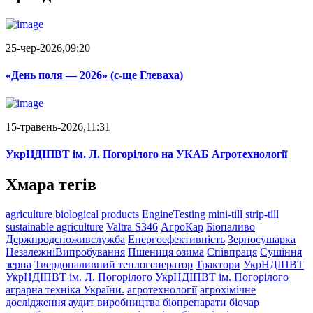
25-чер-2026,09:20
«День поля — 2026» (c-ще Глеваха)
15-травень-2026,11:31
УкрНДІПВТ ім. Л. Погорілого на УКАБ Агротехнології
Хмара тегів
agriculture
biological products
EngineTesting
mini-till
strip-till
sustainable agriculture
Valtra S346
АгроКар
Біопаливо
Держпродспоживслужба
Енергоефективність
Зерносушарка
НезалежніВипробування
Пшениця озима
Співпраця
Сушіння
зерна
Твердопаливний теплогенератор
Трактори
УкрНДІПВТ
УкрНДІПВТ ім. Л. Погорілого
УкрНДІПВТ ім. Погорілого
аграрна техніка України.
агротехнології
агрохімічне
дослідження
аудит виробництва
біопрепарати
біочар