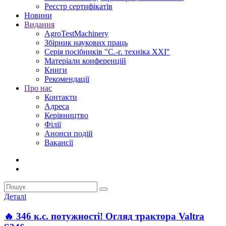
Реєстр сертифікатів
Новини
Видання
AgroTestMachinery
Збірник наукових праць
Серія посібників "С.-г. техніка XXI"
Матеріали конференцій
Книги
Рекомендації
Про нас
Контакти
Адреса
Керівництво
Філії
Анонси подій
Вакансії
Деталі
🔥 346 к.с. потужності! Огляд трактора Valtra