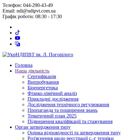
Телефон: 044-290-43-49
Email: ndi@ndipvt.com.ua
Графік роботи: 08:30 - 17:30
Головна
Наша діяльність
Сертифікація
Випробування
Біоенергетика
Фізико-хімічний аналіз
Прикладні дослідження
Дослідження технічного регулювання
Пропаганда та поширення знань
Тематичний план 2025
Підвищення кваліфікації та стажування
Орган затвердження типу
Оцінка відповідності та затвердження типу
Роз'яснення щодо реєстрації с.-г техніки