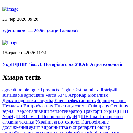
25-чер-2026,09:20
«День поля — 2026» (c-ще Глеваха)
15-травень-2026,11:31
УкрНДІПВТ ім. Л. Погорілого на УКАБ Агротехнології
Хмара тегів
agriculture
biological products
EngineTesting
mini-till
strip-till
sustainable agriculture
Valtra S346
АгроКар
Біопаливо
Держпродспоживслужба
Енергоефективність
Зерносушарка
НезалежніВипробування
Пшениця озима
Співпраця
Сушіння
зерна
Твердопаливний теплогенератор
Трактори
УкрНДІПВТ
УкрНДІПВТ ім. Л. Погорілого
УкрНДІПВТ ім. Погорілого
аграрна техніка України.
агротехнології
агрохімічне
дослідження
аудит виробництва
біопрепарати
біочар
випробування сільгосптехніки
мікробіологічні препарати