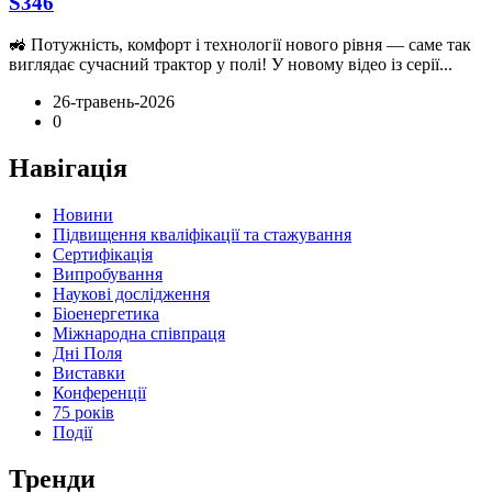
S346
🚜 Потужність, комфорт і технології нового рівня — саме так
виглядає сучасний трактор у полі! У новому відео із серії...
26-травень-2026
0
Навігація
Новини
Підвищення кваліфікації та стажування
Сертифікація
Випробування
Наукові дослідження
Біоенергетика
Міжнародна співпраця
Дні Поля
Виставки
Конференції
75 років
Події
Тренди