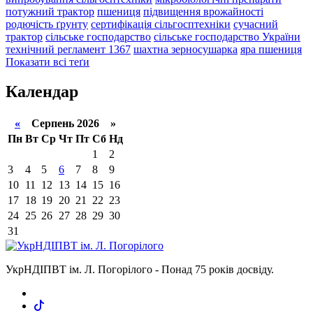
потужний трактор
пшениця
підвищення врожайності
родючість ґрунту
сертифікація сільгосптехніки
сучасний
трактор
сільське господарство
сільське господарство України
технічний регламент 1367
шахтна зерносушарка
яра пшениця
Показати всі теґи
Календар
«
Серпень 2026 »
Пн
Вт
Ср
Чт
Пт
Сб
Нд
1
2
3
4
5
6
7
8
9
10
11
12
13
14
15
16
17
18
19
20
21
22
23
24
25
26
27
28
29
30
31
УкрНДІПВТ ім. Л. Погорілого - Понад 75 років досвіду.