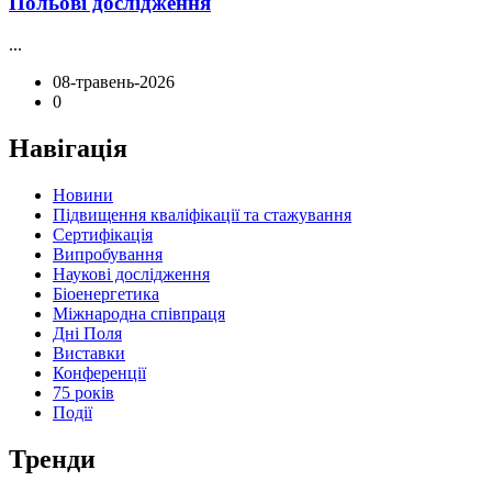
Польові дослідження
...
08-травень-2026
0
Навігація
Новини
Підвищення кваліфікації та стажування
Сертифікація
Випробування
Наукові дослідження
Біоенергетика
Міжнародна співпраця
Дні Поля
Виставки
Конференції
75 років
Події
Тренди