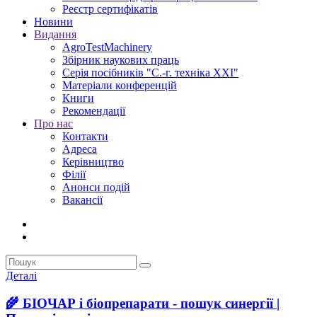
Реєстр сертифікатів
Новини
Видання
AgroTestMachinery
Збірник наукових праць
Серія посібників "С.-г. техніка XXI"
Матеріали конференцій
Книги
Рекомендації
Про нас
Контакти
Адреса
Керівництво
Філії
Анонси подій
Вакансії
Деталі
🌾 БІОЧАР і біопрепарати - пошук синергії |