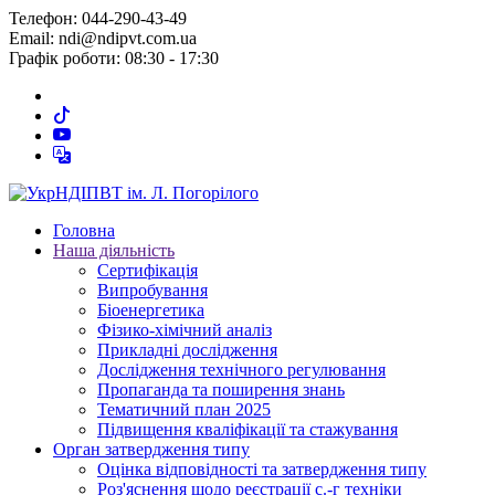
Телефон: 044-290-43-49
Email: ndi@ndipvt.com.ua
Графік роботи: 08:30 - 17:30
Головна
Наша діяльність
Сертифікація
Випробування
Біоенергетика
Фізико-хімічний аналіз
Прикладні дослідження
Дослідження технічного регулювання
Пропаганда та поширення знань
Тематичний план 2025
Підвищення кваліфікації та стажування
Орган затвердження типу
Оцінка відповідності та затвердження типу
Роз'яснення щодо реєстрації с.-г техніки