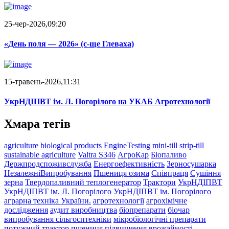
25-чер-2026,09:20
«День поля — 2026» (c-ще Глеваха)
15-травень-2026,11:31
УкрНДІПВТ ім. Л. Погорілого на УКАБ Агротехнології
Хмара тегів
agriculture
biological products
EngineTesting
mini-till
strip-till
sustainable agriculture
Valtra S346
АгроКар
Біопаливо
Держпродспоживслужба
Енергоефективність
Зерносушарка
НезалежніВипробування
Пшениця озима
Співпраця
Сушіння
зерна
Твердопаливний теплогенератор
Трактори
УкрНДІПВТ
УкрНДІПВТ ім. Л. Погорілого
УкрНДІПВТ ім. Погорілого
аграрна техніка України.
агротехнології
агрохімічне
дослідження
аудит виробництва
біопрепарати
біочар
випробування сільгосптехніки
мікробіологічні препарати
потужний трактор
пшениця
підвищення врожайності