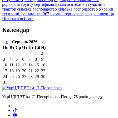
родючість ґрунту
сертифікація сільгосптехніки
сучасний
трактор
сільське господарство
сільське господарство України
технічний регламент 1367
шахтна зерносушарка
яра пшениця
Показати всі теґи
Календар
«
Серпень 2026 »
Пн
Вт
Ср
Чт
Пт
Сб
Нд
1
2
3
4
5
6
7
8
9
10
11
12
13
14
15
16
17
18
19
20
21
22
23
24
25
26
27
28
29
30
31
УкрНДІПВТ ім. Л. Погорілого - Понад 75 років досвіду.