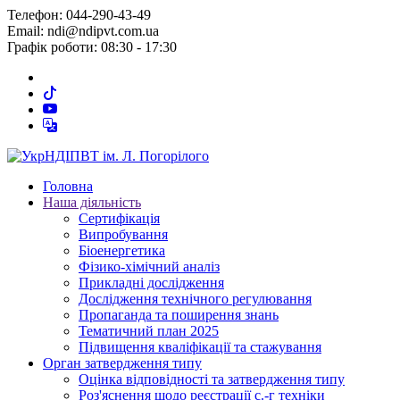
Телефон: 044-290-43-49
Email: ndi@ndipvt.com.ua
Графік роботи: 08:30 - 17:30
Головна
Наша діяльність
Сертифікація
Випробування
Біоенергетика
Фізико-хімічний аналіз
Прикладні дослідження
Дослідження технічного регулювання
Пропаганда та поширення знань
Тематичний план 2025
Підвищення кваліфікації та стажування
Орган затвердження типу
Оцінка відповідності та затвердження типу
Роз'яснення щодо реєстрації с.-г техніки