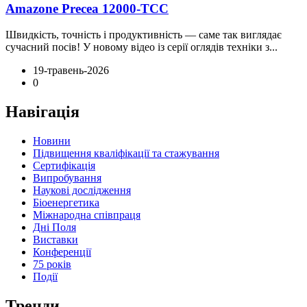
Amazone Precea 12000-ТСС
Швидкість, точність і продуктивність — саме так виглядає
сучасний посів! У новому відео із серії оглядів техніки з...
19-травень-2026
0
Навігація
Новини
Підвищення кваліфікації та стажування
Сертифікація
Випробування
Наукові дослідження
Біоенергетика
Міжнародна співпраця
Дні Поля
Виставки
Конференції
75 років
Події
Тренди