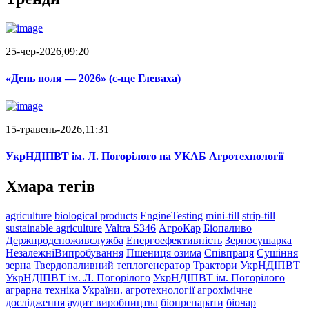
25-чер-2026,09:20
«День поля — 2026» (c-ще Глеваха)
15-травень-2026,11:31
УкрНДІПВТ ім. Л. Погорілого на УКАБ Агротехнології
Хмара тегів
agriculture
biological products
EngineTesting
mini-till
strip-till
sustainable agriculture
Valtra S346
АгроКар
Біопаливо
Держпродспоживслужба
Енергоефективність
Зерносушарка
НезалежніВипробування
Пшениця озима
Співпраця
Сушіння
зерна
Твердопаливний теплогенератор
Трактори
УкрНДІПВТ
УкрНДІПВТ ім. Л. Погорілого
УкрНДІПВТ ім. Погорілого
аграрна техніка України.
агротехнології
агрохімічне
дослідження
аудит виробництва
біопрепарати
біочар