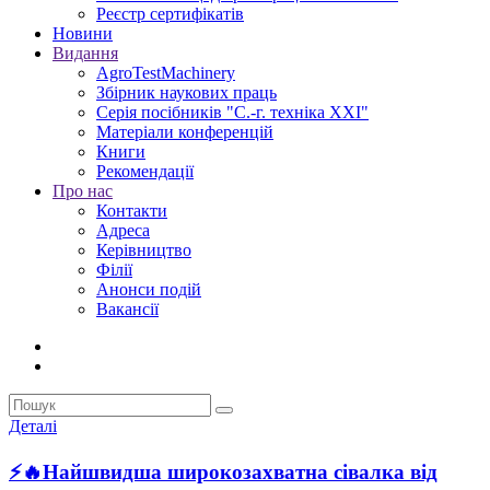
Реєстр сертифікатів
Новини
Видання
AgroTestMachinery
Збірник наукових праць
Серія посібників "С.-г. техніка XXI"
Матеріали конференцій
Книги
Рекомендації
Про нас
Контакти
Адреса
Керівництво
Філії
Анонси подій
Вакансії
Деталі
⚡🔥Найшвидша широкозахватна сівалка від