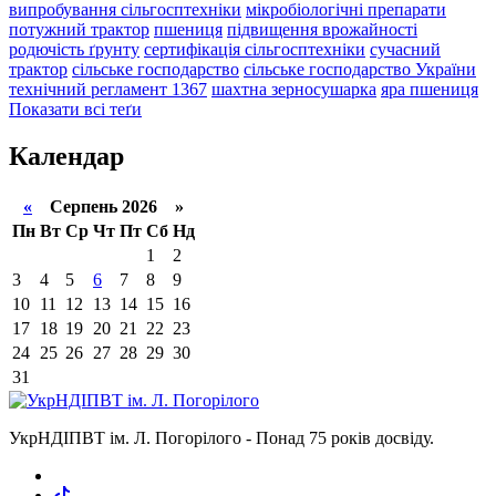
випробування сільгосптехніки
мікробіологічні препарати
потужний трактор
пшениця
підвищення врожайності
родючість ґрунту
сертифікація сільгосптехніки
сучасний
трактор
сільське господарство
сільське господарство України
технічний регламент 1367
шахтна зерносушарка
яра пшениця
Показати всі теґи
Календар
«
Серпень 2026 »
Пн
Вт
Ср
Чт
Пт
Сб
Нд
1
2
3
4
5
6
7
8
9
10
11
12
13
14
15
16
17
18
19
20
21
22
23
24
25
26
27
28
29
30
31
УкрНДІПВТ ім. Л. Погорілого - Понад 75 років досвіду.