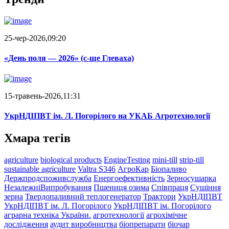
25-чер-2026,09:20
«День поля — 2026» (c-ще Глеваха)
15-травень-2026,11:31
УкрНДІПВТ ім. Л. Погорілого на УКАБ Агротехнології
Хмара тегів
agriculture
biological products
EngineTesting
mini-till
strip-till
sustainable agriculture
Valtra S346
АгроКар
Біопаливо
Держпродспоживслужба
Енергоефективність
Зерносушарка
НезалежніВипробування
Пшениця озима
Співпраця
Сушіння
зерна
Твердопаливний теплогенератор
Трактори
УкрНДІПВТ
УкрНДІПВТ ім. Л. Погорілого
УкрНДІПВТ ім. Погорілого
аграрна техніка України.
агротехнології
агрохімічне
дослідження
аудит виробництва
біопрепарати
біочар