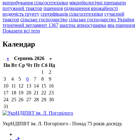
випробування сільгосптехніки
мікробіологічні препарати
потужний трактор
пшениця
підвищення врожайності
родючість ґрунту
сертифікація сільгосптехніки
сучасний
трактор
сільське господарство
сільське господарство України
технічний регламент 1367
шахтна зерносушарка
яра пшениця
Показати всі теґи
Календар
«
Серпень 2026 »
Пн
Вт
Ср
Чт
Пт
Сб
Нд
1
2
3
4
5
6
7
8
9
10
11
12
13
14
15
16
17
18
19
20
21
22
23
24
25
26
27
28
29
30
31
УкрНДІПВТ ім. Л. Погорілого - Понад 75 років досвіду.