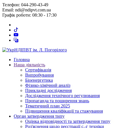
Телефон: 044-290-43-49
Email: ndi@ndipvt.com.ua
Графік роботи: 08:30 - 17:30
Головна
Наша діяльність
Сертифікація
Випробування
Біоенергетика
Фізико-хімічний аналіз
Прикладні дослідження
Дослідження технічного регулювання
Пропаганда та поширення знань
Тематичний план 2025
Підвищення кваліфікації та стажування
Орган затвердження типу
Оцінка відповідності та затвердження типу
Роз'яснення щодо реєстрації с.-г техніки