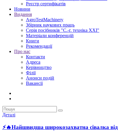
Реєстр сертифікатів
Новини
Видання
AgroTestMachinery
Збірник наукових праць
Серія посібників "С.-г. техніка XXI"
Матеріали конференцій
Книги
Рекомендації
Про нас
Контакти
Адреса
Керівництво
Філії
Анонси подій
Вакансії
Деталі
⚡🔥Найшвидша широкозахватна сівалка від