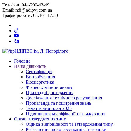
Телефон: 044-290-43-49
Email: ndi@ndipvt.com.ua
Графік роботи: 08:30 - 17:30
Головна
Наша діяльність
Сертифікація
Випробування
Біоенергетика
Фізико-хімічний аналіз
Прикладні дослідження
Дослідження технічного регулювання
Пропаганда та поширення знань
Тематичний план 2025
Підвищення кваліфікації та стажування
Орган затвердження типу
Оцінка відповідності та затвердження типу
Роз'яснення щодо реєстрації с.-г техніки