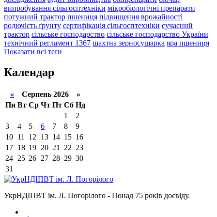
випробування сільгосптехніки
мікробіологічні препарати
потужний трактор
пшениця
підвищення врожайності
родючість ґрунту
сертифікація сільгосптехніки
сучасний
трактор
сільське господарство
сільське господарство України
технічний регламент 1367
шахтна зерносушарка
яра пшениця
Показати всі теґи
Календар
«
Серпень 2026 »
Пн
Вт
Ср
Чт
Пт
Сб
Нд
1
2
3
4
5
6
7
8
9
10
11
12
13
14
15
16
17
18
19
20
21
22
23
24
25
26
27
28
29
30
31
УкрНДІПВТ ім. Л. Погорілого - Понад 75 років досвіду.