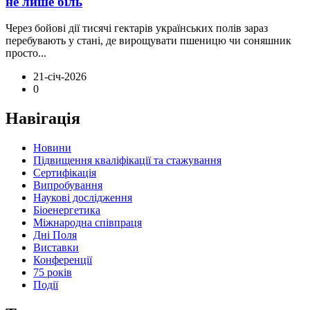
не лише біль
Через бойові дії тисячі гектарів українських полів зараз
перебувають у стані, де вирощувати пшеницю чи соняшник
просто...
21-січ-2026
0
Навігація
Новини
Підвищення кваліфікації та стажування
Сертифікація
Випробування
Наукові дослідження
Біоенергетика
Міжнародна співпраця
Дні Поля
Виставки
Конференції
75 років
Події