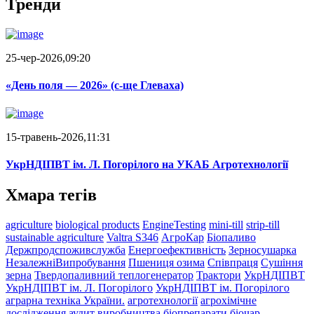
Тренди
25-чер-2026,09:20
«День поля — 2026» (c-ще Глеваха)
15-травень-2026,11:31
УкрНДІПВТ ім. Л. Погорілого на УКАБ Агротехнології
Хмара тегів
agriculture
biological products
EngineTesting
mini-till
strip-till
sustainable agriculture
Valtra S346
АгроКар
Біопаливо
Держпродспоживслужба
Енергоефективність
Зерносушарка
НезалежніВипробування
Пшениця озима
Співпраця
Сушіння
зерна
Твердопаливний теплогенератор
Трактори
УкрНДІПВТ
УкрНДІПВТ ім. Л. Погорілого
УкрНДІПВТ ім. Погорілого
аграрна техніка України.
агротехнології
агрохімічне
дослідження
аудит виробництва
біопрепарати
біочар