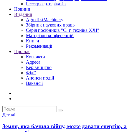
Реєстр сертифікатів
Новини
Видання
AgroTestMachinery
Збірник наукових праць
Серія посібників "С.-г. техніка XXI"
Матеріали конференцій
Книги
Рекомендації
Про нас
Контакти
Адреса
Керівництво
Філії
Анонси подій
Вакансії
Деталі
Земля, яка бачила війну, може давати енергію, а