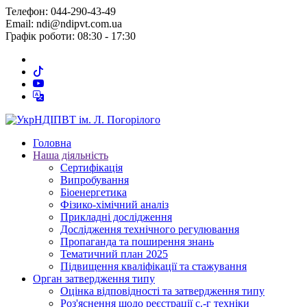
Телефон: 044-290-43-49
Email: ndi@ndipvt.com.ua
Графік роботи: 08:30 - 17:30
Головна
Наша діяльність
Сертифікація
Випробування
Біоенергетика
Фізико-хімічний аналіз
Прикладні дослідження
Дослідження технічного регулювання
Пропаганда та поширення знань
Тематичний план 2025
Підвищення кваліфікації та стажування
Орган затвердження типу
Оцінка відповідності та затвердження типу
Роз'яснення щодо реєстрації с.-г техніки