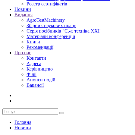
Реєстр сертифікатів
Новини
Видання
AgroTestMachinery
Збірник наукових праць
Серія посібників "С.-г. техніка XXI"
Матеріали конференцій
Книги
Рекомендації
Про нас
Контакти
Адреса
Керівництво
Філії
Анонси подій
Вакансії
Головна
Новини