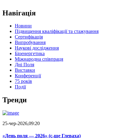
Навігація
Новини
Підвищення кваліфікації та стажування
Сертифікація
Випробування
Наукові дослідження
Біоенергетика
Міжнародна співпраця
Дні Поля
Виставки
Конференції
75 років
Події
Тренди
25-чер-2026,09:20
«День поля — 2026» (c-ще Глеваха)