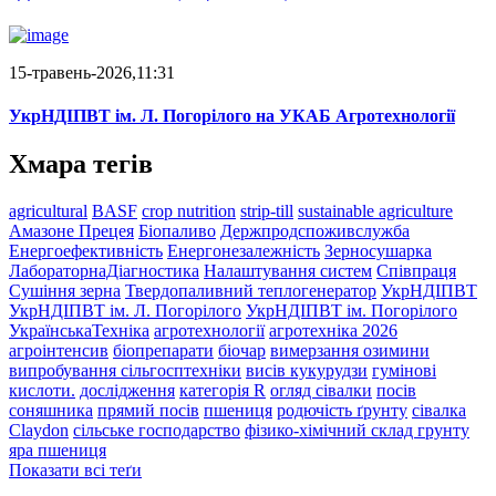
15-травень-2026,11:31
УкрНДІПВТ ім. Л. Погорілого на УКАБ Агротехнології
Хмара тегів
agricultural
BASF
crop nutrition
strip-till
sustainable agriculture
Амазоне Прецея
Біопаливо
Держпродспоживслужба
Енергоефективність
Енергонезалежність
Зерносушарка
ЛабораторнаДіагностика
Налаштування систем
Співпраця
Сушіння зерна
Твердопаливний теплогенератор
УкрНДІПВТ
УкрНДІПВТ ім. Л. Погорілого
УкрНДІПВТ ім. Погорілого
УкраїнськаТехніка
агротехнології
агротехніка 2026
агроінтенсив
біопрепарати
біочар
вимерзання озимини
випробування сільгосптехніки
висів кукурудзи
гумінові
кислоти.
дослідження
категорія R
огляд сівалки
посів
соняшника
прямий посів
пшениця
родючість ґрунту
сівалка
Claydon
сільське господарство
фізико-хімічний склад грунту
яра пшениця
Показати всі теґи